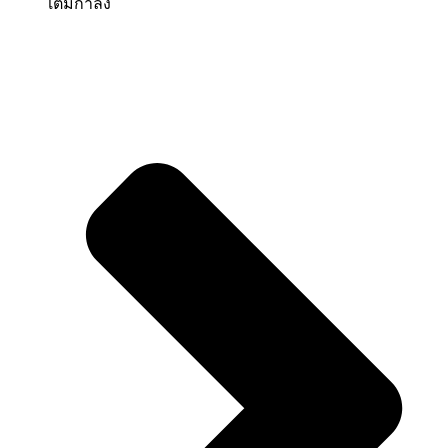
เต็มกำลัง