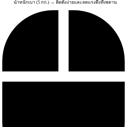
น้ำหนักเบา (5 กก.) → ติดตั้งง่ายและลดแรงดึงที่เพดาน