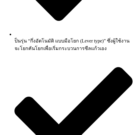
ป็นรุ่น “กึ่งอัตโนมัติ แบบมือโยก (Lever type)” ซึ่งผู้ใช้งาน
จะโยกคันโยกเพื่อเริ่มกระบวนการซีลแก้วเอง