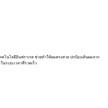
ร้อมเทคโนโลยีอินฟราเรด ช่วยทำให้ผมตรงสวย ปกป้องเส้นผมจาก
๊ะในระยะเวลาที่รวดเร็ว