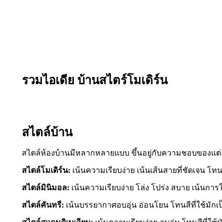
รวมไอเดีย บ้านสไตร์โมเดิร์น
สไตล์บ้าน
สไตล์ห้องบ้านมีหลากหลายแบบ ขึ้นอยู่กับความชอบของแต่ล
สไตล์โมเดิร์น:
เน้นความเรียบง่าย เน้นเส้นสายที่ชัดเจน โทนสี
สไตล์มินิมอล:
เน้นความเรียบง่าย โล่ง โปร่ง สบาย เน้นการใ
สไตล์คันทรี:
เน้นบรรยากาศอบอุ่น อ่อนโยน โทนสีที่ใช้มักเ