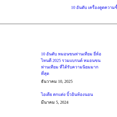
10 อันดับ เครื่องดูดความช
Next
post:
10 อันดับ หมอนขนห่านเทียม ยี่ห้อ
ไหนดี 2025 รวมแบรนด์ หมอนขน
ห่านเทียม ที่ได้รับความนิยมมาก
ที่สุด
ธันวาคม 10, 2025
ไอเดีย ตกแต่ง บิ้วอินห้องนอน
มีนาคม 5, 2024