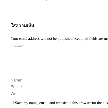
ใส่ความเห็น
Your email address will not be published. Required fields are 
Comment
Name *
Email *
Website
Save my name, email, and website in this browser for the ne