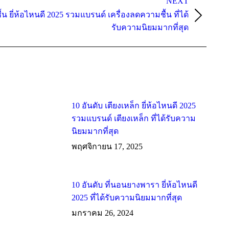
NEXT
ื้น ยี่ห้อไหนดี 2025 รวมแบรนด์ เครื่องลดความชื้น ที่ได้
รับความนิยมมากที่สุด
10 อันดับ เตียงเหล็ก ยี่ห้อไหนดี 2025
รวมแบรนด์ เตียงเหล็ก ที่ได้รับความ
นิยมมากที่สุด
พฤศจิกายน 17, 2025
10 อันดับ ที่นอนยางพารา ยี่ห้อไหนดี
2025 ที่ได้รับความนิยมมากที่สุด
มกราคม 26, 2024