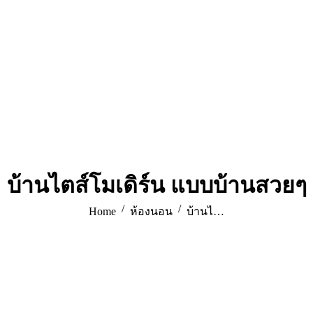
บ้านไตส์โมเดิร์น แบบบ้านสวยๆ
You are here:
Home
ห้องนอน
บ้านไ…