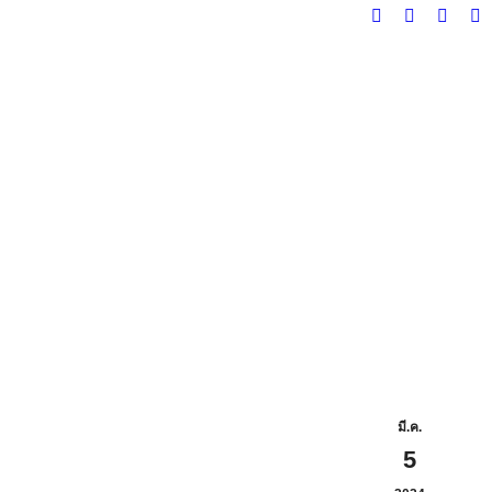
Facebook
X
Instag
Y
page
page
page
pa
opens
opens
opens
op
in
in
in
in
new
new
new
n
window
window
windo
w
มี.ค.
5