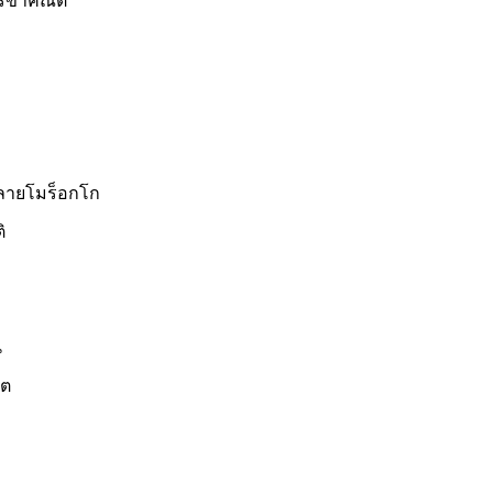
ยเรขาคณิต
ดลายโมร็อกโก
ิ
น
ิต