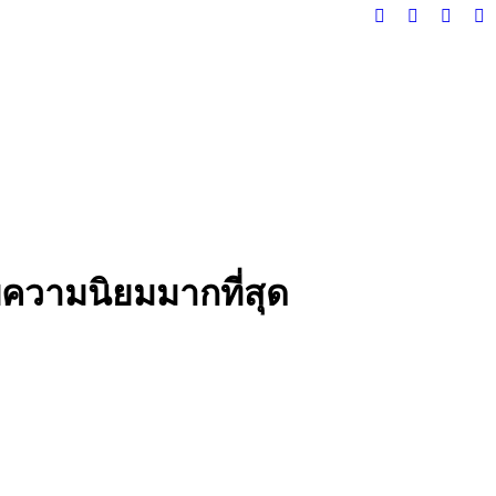
Facebook
X
Instag
Y
page
page
page
pa
opens
opens
opens
op
in
in
in
in
new
new
new
n
window
window
windo
w
รับความนิยมมากที่สุด