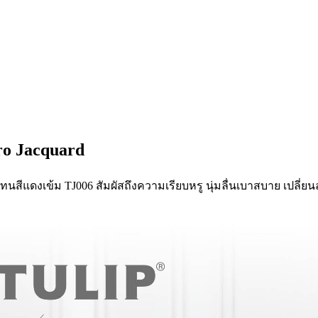
cro Jacquard
นโทนสีแดงเข้ม TJ006 สัมผัสถึงความเรียบหรู นุ่มลื่นเบาสบาย เปลี่ย