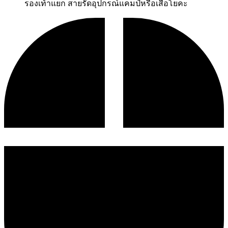
รองเท้าแยก สายรัดอุปกรณ์แคมป์หรือเสื่อโยคะ