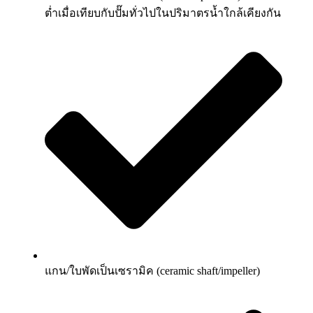
ต่ำเมื่อเทียบกับปั๊มทั่วไปในปริมาตรน้ำใกล้เคียงกัน
แกน/ใบพัดเป็นเซรามิค (ceramic shaft/impeller)