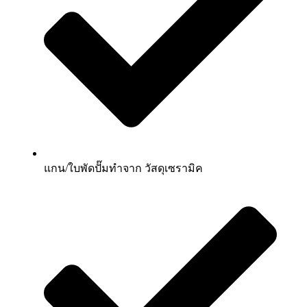
แกน/ใบพัดปั๊มทำจาก วัสดุเซรามิค