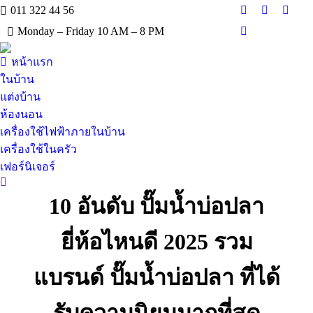
011 322 44 56
Facebook
X
Insta
Monday – Friday 10 AM – 8 PM
page
page
page
YouTube
opens
opens
opens
page
หน้าแรก
in
in
in
opens
new
new
new
ในบ้าน
in
window
window
wind
แต่งบ้าน
new
ห้องนอน
window
เครื่องใช้ไฟฟ้าภายในบ้าน
เครื่องใช้ในครัว
เฟอร์นิเจอร์
Search:
10 อันดับ ปั๊มน้ำบ่อปลา
ยี่ห้อไหนดี 2025 รวม
แบรนด์ ปั๊มน้ำบ่อปลา ที่ได้