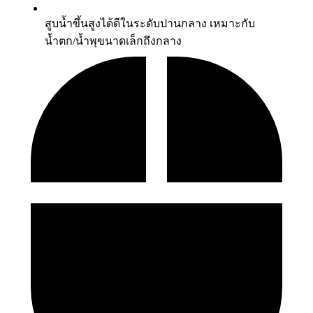
สูบน้ำขึ้นสูงได้ดีในระดับปานกลาง เหมาะกับ
น้ำตก/น้ำพุขนาดเล็กถึงกลาง