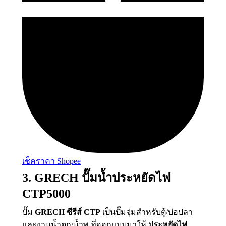
เช็คราคา Shopee
3. GRECH ปั๊มน้ำประหยัดไฟ
CTP5000
ปั๊ม
GRECH ซีรีส์ CTP
เป็นปั๊มจุ่มสำหรับตู้/บ่อปลา
และงานน้ำตก/น้ำพุ ที่ออกแบบมาให้
ประหยัดไฟ