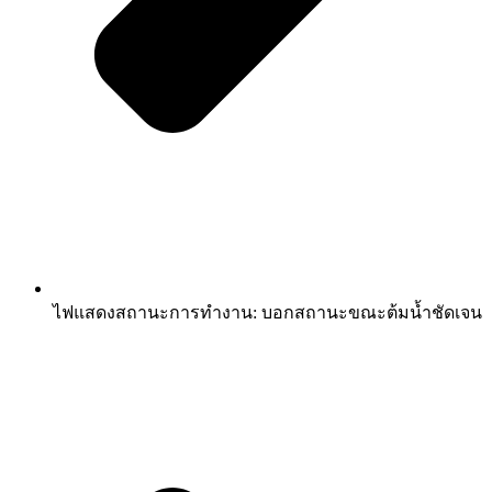
ไฟแสดงสถานะการทำงาน: บอกสถานะขณะต้มน้ำชัดเจน