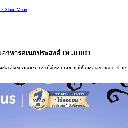
ตร Stand Mixer
งผสมอาหารอเนกประสงค์ DCJH001
ใช้ผสมแป้ง ขนมและอาหารได้หลากหลาย มีหัวผสมหลายแบบ ชาม