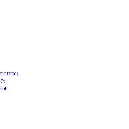
์ DCJH001
รัว
205E