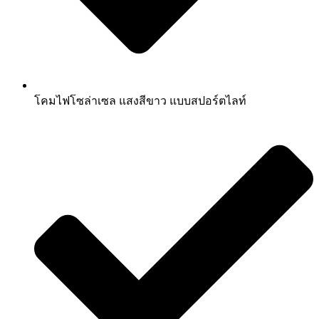
โคมไฟโซล่าเซล แสงสีขาว แบบสปอร์ตไลท์