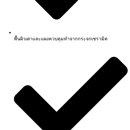
พื้นผิวเตาและแผงควบคุมทำจากกระจกเซรามิค