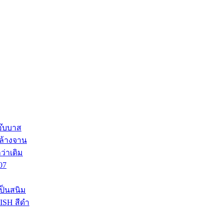
แอ๊บบาส
งล้างจาน
ว่าเดิม
07
ป็นสนิม
ISH สีดำ