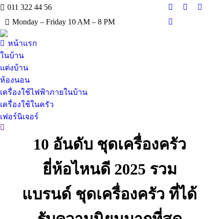
011 322 44 56
Facebook
X
Insta
Monday – Friday 10 AM – 8 PM
page
page
page
YouTube
opens
opens
opens
page
หน้าแรก
in
in
in
opens
new
new
new
ในบ้าน
in
window
window
wind
แต่งบ้าน
new
ห้องนอน
window
เครื่องใช้ไฟฟ้าภายในบ้าน
เครื่องใช้ในครัว
เฟอร์นิเจอร์
Search:
10 อันดับ ชุดเครื่องครัว
ยี่ห้อไหนดี 2025 รวม
แบรนด์ ชุดเครื่องครัว ที่ได้